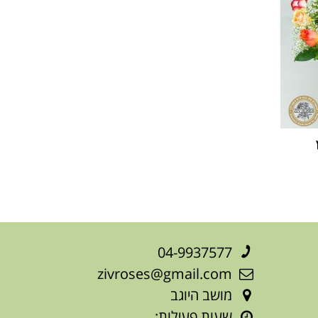
04-9937577
zivroses@gmail.com
מושב היוגב
שעות פעילות: