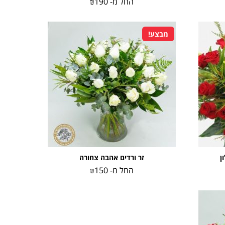
החל מ-
190
₪
מבצע!
ן
זר ורדים אהבה צחורה
החל מ-
150
₪