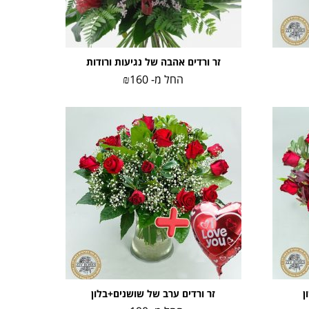
זר ורדים אהבה של נגיעות ורודות
החל מ-
160
₪
ן
זר ורדים ערב של שושנים+בלון