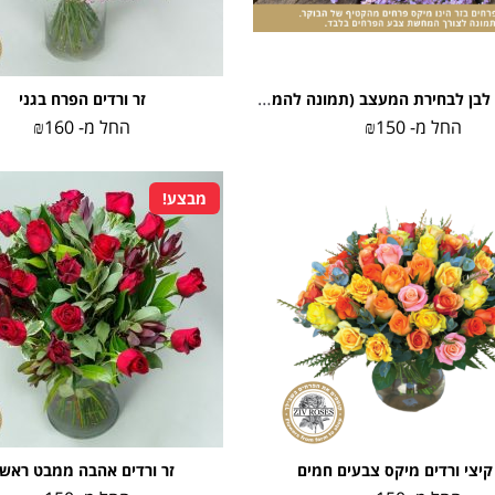
זר ורוד סגול לבן לבחירת המעצב (תמונה להמחשה)
זר ורדים הפרח בגני
החל מ-
150
₪
החל מ-
160
₪
מבצע!
קיצי ורדים מיקס צבעים חמים
זר ורדים אהבה ממבט ראשו